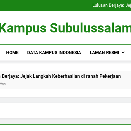
Kampus Bersahabat Lingkung
Lulusan Berjaya: Je
Tugas Biro Karier unt
Shuttle Pendidikan: Moda T
Kampus Bersahabat Lingkung
Kampus Subulussala
Lulusan Berjaya: Je
Tugas Biro Karier unt
Shuttle Pendidikan: Moda T
HOME
DATA KAMPUS INDONESIA
LAMAN RESMI
ya: Jejak Langkah Keberhasilan di ranah Pekerjaan
Tuga
3 Mon