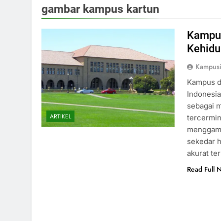
gambar kampus kartun
Kampus
Kehidu
Kampus
Kampus d
Indonesia
sebagai m
ARTIKEL
tercermin
menggamb
sekedar 
akurat te
Read Full 