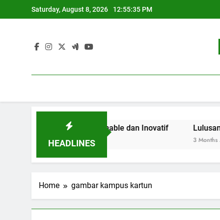
Skip
Saturday, August 8, 2026
12:55:35 PM
to
content
an Pendidikan Sustainable dan Inovatif
Lulusan Berja
3 Months Ago
HEADLINES
Home
gambar kampus kartun