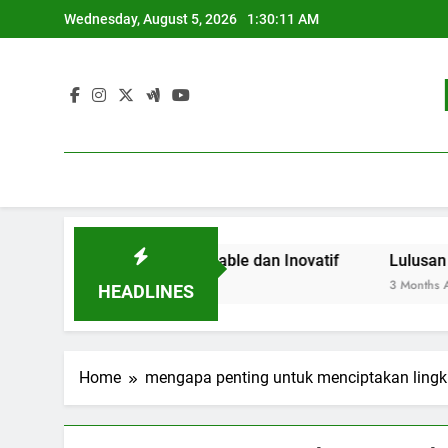
Skip
Wednesday, August 5, 2026
1:30:11 AM
to
content
Pendidikan Sustainable dan Inovatif
Lulusan Berjaya:
3 Months Ago
HEADLINES
Home
mengapa penting untuk menciptakan ling