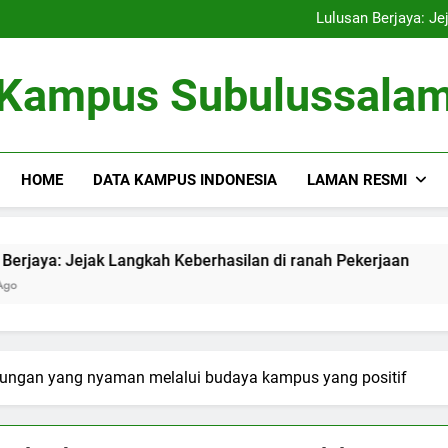
Kampus Bersahabat Lingkung
Lulusan Berjaya: Je
Tugas Biro Karier unt
Shuttle Pendidikan: Moda T
Kampus Bersahabat Lingkung
Kampus Subulussala
Lulusan Berjaya: Je
Tugas Biro Karier unt
Shuttle Pendidikan: Moda T
HOME
DATA KAMPUS INDONESIA
LAMAN RESMI
 Jejak Langkah Keberhasilan di ranah Pekerjaan
Tugas B
3 Months
kungan yang nyaman melalui budaya kampus yang positif