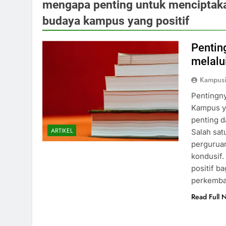
mengapa penting untuk menciptaka
budaya kampus yang positif
Pentin
melalu
Kampus
Pentingn
Kampus ya
penting 
ARTIKEL
Salah sat
pergurua
kondusif
positif b
perkemb
Read Full 