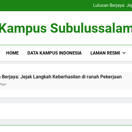
Kampus Bersahabat Lingkung
Lulusan Berjaya: Je
Tugas Biro Karier unt
Shuttle Pendidikan: Moda T
Kampus Bersahabat Lingkung
Kampus Subulussala
Lulusan Berjaya: Je
Tugas Biro Karier unt
Shuttle Pendidikan: Moda T
HOME
DATA KAMPUS INDONESIA
LAMAN RESMI
: Jejak Langkah Keberhasilan di ranah Pekerjaan
Tugas 
3 Month