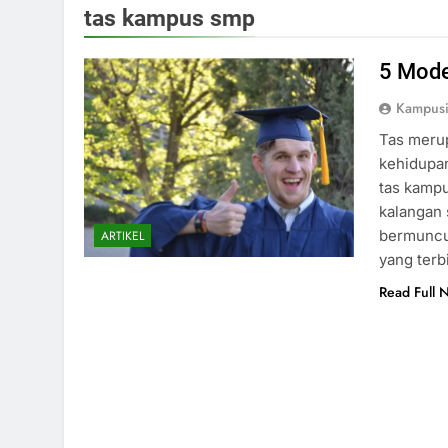
tas kampus smp
5 Mode
Kampus
Tas merup
kehidupan
tas kampu
kalangan
bermuncu
ARTIKEL
yang terb
Read Full 