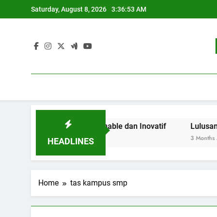
Skip
Saturday, August 8, 2026
3:36:53 AM
to
content
 Pendidikan Sustainable dan Inovatif
Lulusan Berjaya
3 Months Ago
HEADLINES
Home
tas kampus smp