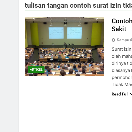
tulisan tangan contoh surat izin 
Contoh
Sakit
Kampus
Surat izi
oleh mah
dirinya t
ARTIKEL
biasanya 
permohona
Tidak Ma
Read Full 