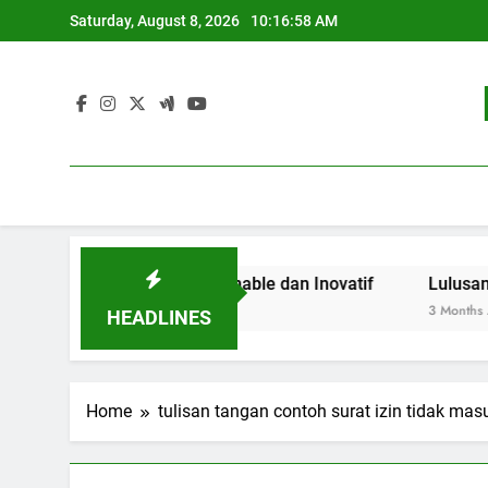
Skip
Saturday, August 8, 2026
10:16:58 AM
to
content
 Pendidikan Sustainable dan Inovatif
Lulusan Berjaya:
3 Months Ago
HEADLINES
Home
tulisan tangan contoh surat izin tidak ma