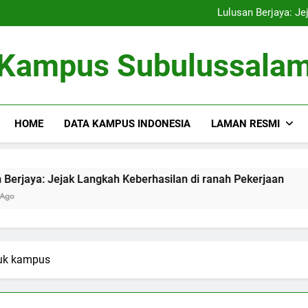
Kampus Bersahabat Lingkung
Lulusan Berjaya: Je
Tugas Biro Karier unt
Shuttle Pendidikan: Moda T
Kampus Bersahabat Lingkung
Kampus Subulussala
Lulusan Berjaya: Je
Tugas Biro Karier unt
Shuttle Pendidikan: Moda T
HOME
DATA KAMPUS INDONESIA
LAMAN RESMI
 Jejak Langkah Keberhasilan di ranah Pekerjaan
Tugas 
3 Months
suk kampus