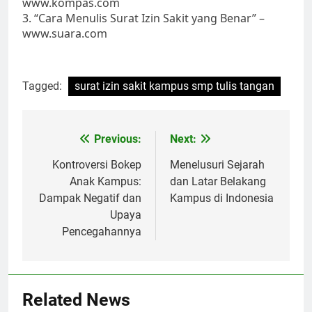
www.kompas.com
3. “Cara Menulis Surat Izin Sakit yang Benar” –
www.suara.com
Tagged:
surat izin sakit kampus smp tulis tangan
Post
Previous:
Next:
navigation
Kontroversi Bokep
Menelusuri Sejarah
Anak Kampus:
dan Latar Belakang
Dampak Negatif dan
Kampus di Indonesia
Upaya
Pencegahannya
Related News