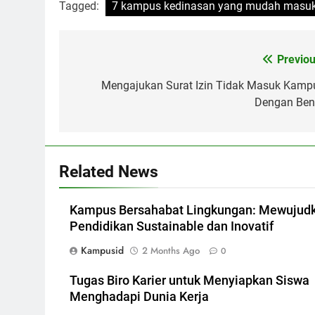
Tagged:
7 kampus kedinasan yang mudah masu
Post
Previou
navigation
Mengajukan Surat Izin Tidak Masuk Kamp
Dengan Ben
Related News
Kampus Bersahabat Lingkungan: Mewujud
Pendidikan Sustainable dan Inovatif
Kampusid
2 Months Ago
0
Tugas Biro Karier untuk Menyiapkan Siswa
Menghadapi Dunia Kerja