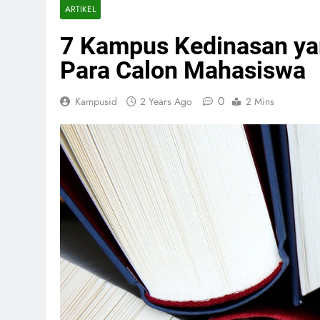
ARTIKEL
7 Kampus Kedinasan y
Para Calon Mahasiswa
0
Kampusid
2 Years Ago
2 Mins