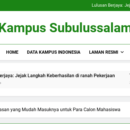
Kampus Bersahabat Lingkung
Lulusan Berjaya: Je
Tugas Biro Karier unt
Shuttle Pendidikan: Moda T
Kampus Bersahabat Lingkung
Kampus Subulussala
Lulusan Berjaya: Je
Tugas Biro Karier unt
Shuttle Pendidikan: Moda T
HOME
DATA KAMPUS INDONESIA
LAMAN RESMI
Langkah Keberhasilan di ranah Pekerjaan
Tugas Biro Kar
3 Months Ago
asan yang Mudah Masuknya untuk Para Calon Mahasiswa