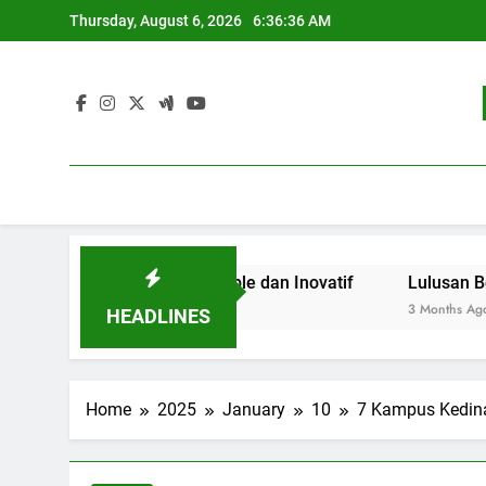
Skip
Thursday, August 6, 2026
6:36:37 AM
to
content
kan Sustainable dan Inovatif
Lulusan Berjaya: Jejak 
3 Months Ago
HEADLINES
Home
2025
January
10
7 Kampus Kedin