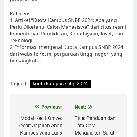
Referensi:
1. Artikel “Kuota Kampus SNBP 2024: Apa yang
Perlu Diketahui Calon Mahasiswa” dari situs resmi
Kementerian Pendidikan, Kebudayaan, Riset, dan
Teknologi.
2. Informasi mengenai Kuota Kampus SNBP 2024
dari website resmi perguruan tinggi negeri yang
bersangkutan.
Tagged:
kuota kampus snbp 2024
Post
Previous:
Next:
navigation
Modal Kecil, Omzet
Title: Panduan dan
Besar: Jajanan Anak
Tata Cara
Kampus yang Laris
Mengajukan Surat