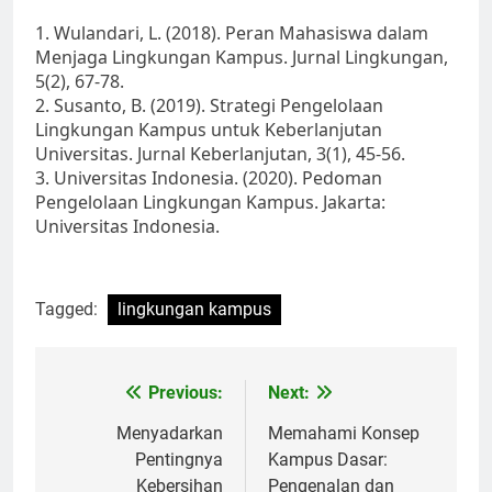
1. Wulandari, L. (2018). Peran Mahasiswa dalam
Menjaga Lingkungan Kampus. Jurnal Lingkungan,
5(2), 67-78.
2. Susanto, B. (2019). Strategi Pengelolaan
Lingkungan Kampus untuk Keberlanjutan
Universitas. Jurnal Keberlanjutan, 3(1), 45-56.
3. Universitas Indonesia. (2020). Pedoman
Pengelolaan Lingkungan Kampus. Jakarta:
Universitas Indonesia.
Tagged:
lingkungan kampus
Post
Previous:
Next:
navigation
Menyadarkan
Memahami Konsep
Pentingnya
Kampus Dasar:
Kebersihan
Pengenalan dan