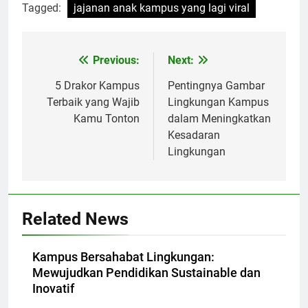
Tagged:
jajanan anak kampus yang lagi viral
Post
Previous:
Next:
navigation
5 Drakor Kampus
Pentingnya Gambar
Terbaik yang Wajib
Lingkungan Kampus
Kamu Tonton
dalam Meningkatkan
Kesadaran
Lingkungan
Related News
Kampus Bersahabat Lingkungan:
Mewujudkan Pendidikan Sustainable dan
Inovatif