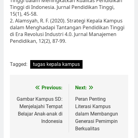
Tinggi dalam Meningkatkan Kualitas Pendidikan
Tinggi di Indonesia. Jurnal Pendidikan Tinggi,
15(1), 45-58.
2. Alamsyah, R. F. (2020). Strategi Kepala Kampus
dalam Menghadapi Tantangan Pendidikan Tinggi
di Era Revolusi Industri 4.0. Jurnal Manajemen
Pendidikan, 12(2), 87-99.
Tagged:
tugas kepala kampus
Post
Previous:
Next:
navigation
Gambar Kampus SD:
Peran Penting
Menjelajahi Tempat
Literasi Kampus
Belajar Anak-anak di
dalam Membangun
Indonesia
Generasi Pemimpin
Berkualitas