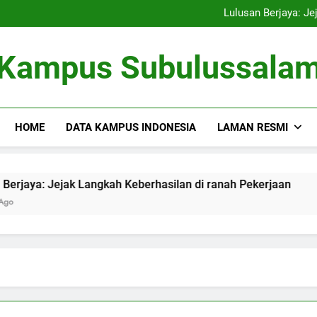
Kampus Bersahabat Lingkung
Lulusan Berjaya: Je
Tugas Biro Karier unt
Shuttle Pendidikan: Moda T
Kampus Bersahabat Lingkung
Kampus Subulussala
Lulusan Berjaya: Je
Tugas Biro Karier unt
Shuttle Pendidikan: Moda T
HOME
DATA KAMPUS INDONESIA
LAMAN RESMI
: Jejak Langkah Keberhasilan di ranah Pekerjaan
Tugas 
3 Month