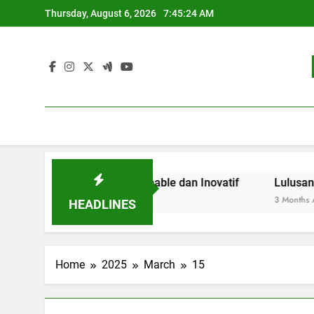
Skip
Thursday, August 6, 2026
7:45:24 AM
to
content
 Pendidikan Sustainable dan Inovatif
Lulusan Berjaya
3 Months Ago
HEADLINES
Home
2025
March
15