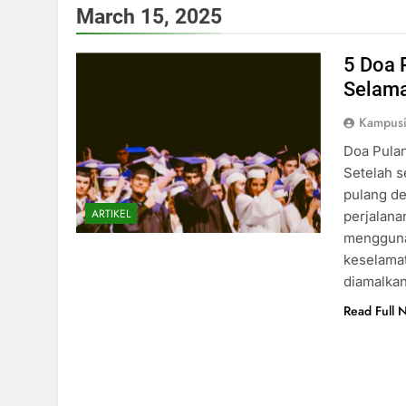
March 15, 2025
5 Doa 
Selama
Kampus
Doa Pula
Setelah s
pulang d
ARTIKEL
perjalana
menggunak
keselamat
diamalka
Read Full 