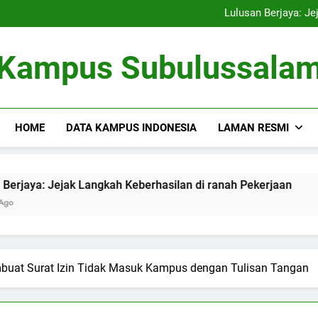
Kampus Bersahabat Lingkung
Lulusan Berjaya: Je
Tugas Biro Karier unt
Shuttle Pendidikan: Moda T
Kampus Bersahabat Lingkung
Kampus Subulussala
Lulusan Berjaya: Je
Tugas Biro Karier unt
Shuttle Pendidikan: Moda T
HOME
DATA KAMPUS INDONESIA
LAMAN RESMI
jak Langkah Keberhasilan di ranah Pekerjaan
Tugas Bir
3 Months Ago
at Surat Izin Tidak Masuk Kampus dengan Tulisan Tangan