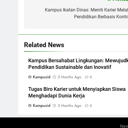
Post
navigation
Kampus Ikatan Dinas: Meniti Karier Melal
Pendidikan Berbasis Kontr
Related News
Kampus Bersahabat Lingkungan: Mewujud
Pendidikan Sustainable dan Inovatif
Kampusid
2 Months Ago
0
Tugas Biro Karier untuk Menyiapkan Siswa
Menghadapi Dunia Kerja
Kampusid
3 Months Ago
0
New