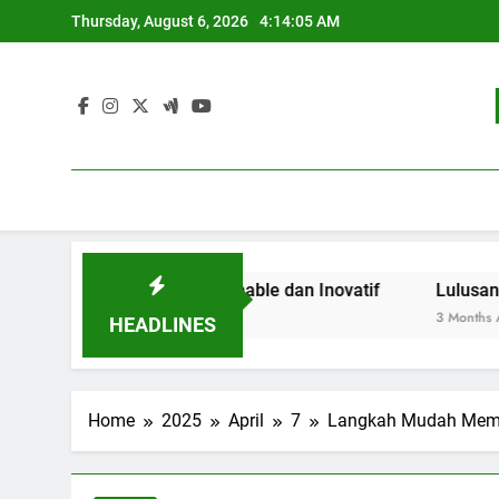
Skip
Thursday, August 6, 2026
4:14:06 AM
to
content
didikan Sustainable dan Inovatif
Lulusan Berjaya: Je
3 Months Ago
HEADLINES
Home
2025
April
7
Langkah Mudah Membu