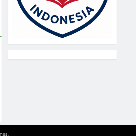
.
mes