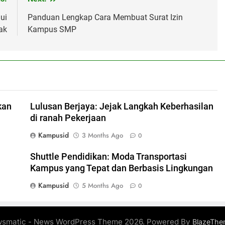
ui
Panduan Lengkap Cara Membuat Surat Izin
ak
Kampus SMP
kan
Lulusan Berjaya: Jejak Langkah Keberhasilan
di ranah Pekerjaan
Kampusid
3 Months Ago
0
Shuttle Pendidikan: Moda Transportasi
Kampus yang Tepat dan Berbasis Lingkungan
Kampusid
5 Months Ago
0
smatic - News WordPress Theme 2026. Powered By
BlazeThe