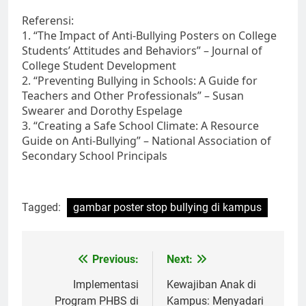
Referensi:
1. “The Impact of Anti-Bullying Posters on College
Students’ Attitudes and Behaviors” – Journal of
College Student Development
2. “Preventing Bullying in Schools: A Guide for
Teachers and Other Professionals” – Susan
Swearer and Dorothy Espelage
3. “Creating a Safe School Climate: A Resource
Guide on Anti-Bullying” – National Association of
Secondary School Principals
Tagged:
gambar poster stop bullying di kampus
Post
Previous:
Next:
navigation
Implementasi
Kewajiban Anak di
Program PHBS di
Kampus: Menyadari