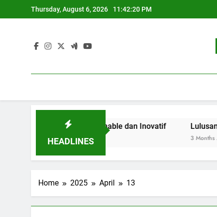
Skip
Thursday, August 6, 2026
11:42:20 PM
to
content
 Pendidikan Sustainable dan Inovatif
Lulusan Berjaya:
3 Months Ago
HEADLINES
Home
2025
April
13