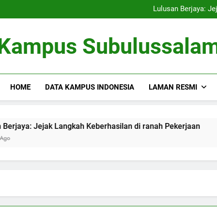
Kampus Bersahabat Lingkung
Lulusan Berjaya: Je
Tugas Biro Karier unt
Shuttle Pendidikan: Moda T
Kampus Bersahabat Lingkung
Kampus Subulussala
Lulusan Berjaya: Je
Tugas Biro Karier unt
Shuttle Pendidikan: Moda T
HOME
DATA KAMPUS INDONESIA
LAMAN RESMI
 Jejak Langkah Keberhasilan di ranah Pekerjaan
Tugas 
3 Months