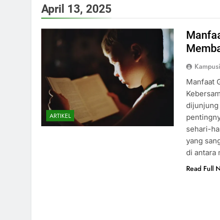
April 13, 2025
Manfaa
Memban
Kampus
Manfaat 
Kebersama
dijunjung
ARTIKEL
pentingn
sehari-ha
yang san
di antara
Read Full 