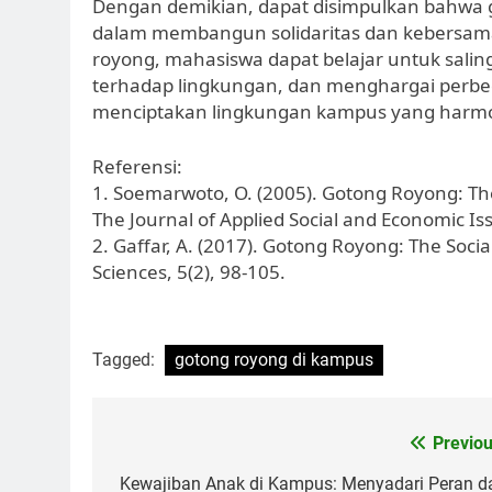
Dengan demikian, dapat disimpulkan bahwa g
dalam membangun solidaritas dan kebersama
royong, mahasiswa dapat belajar untuk sali
terhadap lingkungan, dan menghargai perbe
menciptakan lingkungan kampus yang harm
Referensi:
1. Soemarwoto, O. (2005). Gotong Royong: T
The Journal of Applied Social and Economic Issu
2. Gaffar, A. (2017). Gotong Royong: The Social
Sciences, 5(2), 98-105.
Tagged:
gotong royong di kampus
Post
Previou
navigation
Kewajiban Anak di Kampus: Menyadari Peran d