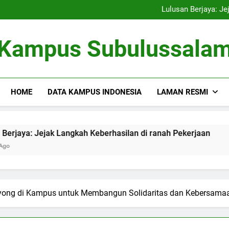
Kampus Bersahabat Lingkung
Lulusan Berjaya: Je
Tugas Biro Karier unt
Shuttle Pendidikan: Moda T
Kampus Bersahabat Lingkung
Kampus Subulussala
Lulusan Berjaya: Je
Tugas Biro Karier unt
Shuttle Pendidikan: Moda T
HOME
DATA KAMPUS INDONESIA
LAMAN RESMI
ak Langkah Keberhasilan di ranah Pekerjaan
Tugas Biro
3 Months Ago
yong di Kampus untuk Membangun Solidaritas dan Kebersama