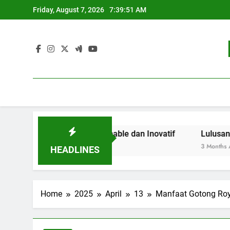
Skip
Friday, August 7, 2026
7:39:52 AM
to
content
didikan Sustainable dan Inovatif
Lulusan Berjaya: Jej
3 Months Ago
HEADLINES
Home
2025
April
13
Manfaat Gotong Ro