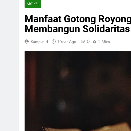
ARTIKEL
Manfaat Gotong Royong
Membangun Solidaritas
0
Kampusid
1 Year Ago
2 Mins