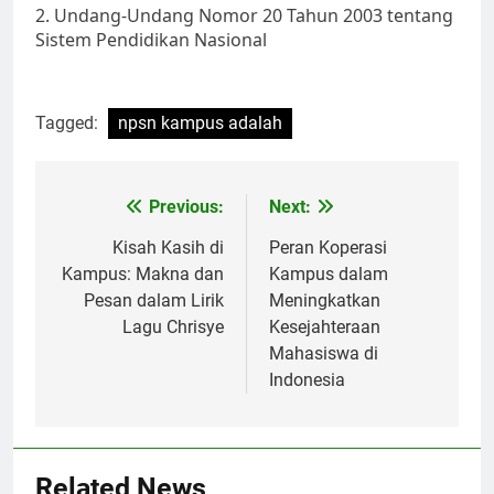
2. Undang-Undang Nomor 20 Tahun 2003 tentang
Sistem Pendidikan Nasional
Tagged:
npsn kampus adalah
Post
Previous:
Next:
navigation
Kisah Kasih di
Peran Koperasi
Kampus: Makna dan
Kampus dalam
Pesan dalam Lirik
Meningkatkan
Lagu Chrisye
Kesejahteraan
Mahasiswa di
Indonesia
Related News