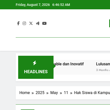
Skip
Friday, August 7, 2026
6:46:53 AM
to
content
didikan Sustainable dan Inovatif
Lulusan Berjaya: Je
3 Months Ago
HEADLINES
Home
2025
May
11
Hak Siswa di Kampu