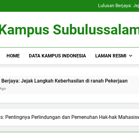
Kampus Bersahabat Lingkung
Lulusan Berjaya: Je
Tugas Biro Karier unt
Shuttle Pendidikan: Moda T
Kampus Bersahabat Lingkung
Kampus Subulussala
Lulusan Berjaya: Je
Tugas Biro Karier unt
Shuttle Pendidikan: Moda T
HOME
DATA KAMPUS INDONESIA
LAMAN RESMI
jak Langkah Keberhasilan di ranah Pekerjaan
Tugas Bir
3 Months Ago
s: Pentingnya Perlindungan dan Pemenuhan Hak-hak Mahasis