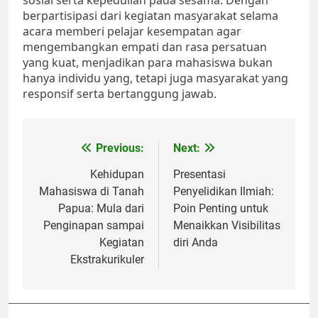
sosial serta kepedulian pada sesama. Dengan
berpartisipasi dari kegiatan masyarakat selama
acara memberi pelajar kesempatan agar
mengembangkan empati dan rasa persatuan
yang kuat, menjadikan para mahasiswa bukan
hanya individu yang, tetapi juga masyarakat yang
responsif serta bertanggung jawab.
Post
Previous:
Next:
navigation
Kehidupan
Presentasi
Mahasiswa di Tanah
Penyelidikan Ilmiah:
Papua: Mula dari
Poin Penting untuk
Penginapan sampai
Menaikkan Visibilitas
Kegiatan
diri Anda
Ekstrakurikuler