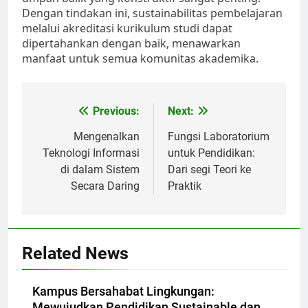
Dengan tindakan ini, sustainabilitas pembelajaran
melalui akreditasi kurikulum studi dapat
dipertahankan dengan baik, menawarkan
manfaat untuk semua komunitas akademika.
Post
Previous:
Next:
navigation
Mengenalkan
Fungsi Laboratorium
Teknologi Informasi
untuk Pendidikan:
di dalam Sistem
Dari segi Teori ke
Secara Daring
Praktik
Related News
Kampus Bersahabat Lingkungan:
Mewujudkan Pendidikan Sustainable dan