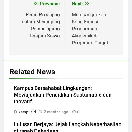
Post
Previous:
Next:
navigation
Peran Pengujian
Membangunkan
dalam Menunjang
Karir: Fungsi
Pembelajaran
Pengarahan
Terapan Siswa
Akademik di
Perguruan Tinggi
Related News
Kampus Bersahabat Lingkungan:
Mewujudkan Pendidikan Sustainable dan
Inovatif
kampusid
2 months ago
0
Lulusan Berjaya: Jejak Langkah Keberhasilan
di ranah Pekerjaan