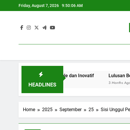
Skip
Friday, August 7, 2026
9:50:07 AM
to
content
endidikan Sustainable dan Inovatif
Lulusan Berjaya: J
3 Months Ago
HEADLINES
Home
2025
September
25
Sisi Unggul P