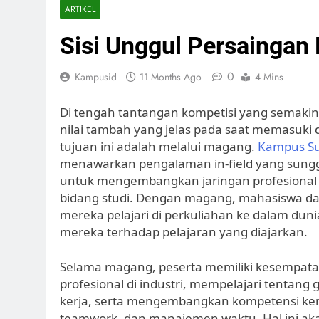
ARTIKEL
Sisi Unggul Persaingan 
0
Kampusid
11 Months Ago
4 Mins
Di tengah tantangan kompetisi yang semaki
nilai tambah yang jelas pada saat memasuki
tujuan ini adalah melalui magang.
Kampus S
menawarkan pengalaman in-field yang sun
untuk mengembangkan jaringan profesiona
bidang studi. Dengan magang, mahasiswa da
mereka pelajari di perkuliahan ke dalam du
mereka terhadap pelajaran yang diajarkan.
Selama magang, peserta memiliki kesempat
profesional di industri, mempelajari tentan
kerja, serta mengembangkan kompetensi kem
teamwork, dan manajemen waktu. Hal ini ak