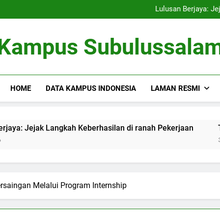
Kampus Bersahabat Lingkung
Lulusan Berjaya: Je
Tugas Biro Karier unt
Shuttle Pendidikan: Moda T
Kampus Bersahabat Lingkung
Kampus Subulussala
Lulusan Berjaya: Je
Tugas Biro Karier unt
Shuttle Pendidikan: Moda T
HOME
DATA KAMPUS INDONESIA
LAMAN RESMI
ejak Langkah Keberhasilan di ranah Pekerjaan
Tugas Bi
3 Months A
ersaingan Melalui Program Internship