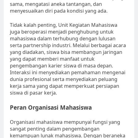
sama, mengatasi aneka tantangan, dan
menyesuaikan diri pada kondisi yang ada.
Tidak kalah penting, Unit Kegiatan Mahasiswa
juga beroperasi menjadi penghubung untuk
mahasiswa dalam terhubung dengan lulusan
serta partnership industri. Melalui berbagai acara
yang diadakan, siswa bisa membangun jaringan
yang dapat memberi manfaat untuk
pengembangan karier siswa di masa depan.
Interaksi ini menyediakan pemahaman mengenai
dunia profesional serta menyediakan peluang
kerja sama yang dapat memperkuat persiapan
siswa di pasar kerja.
Peran Organisasi Mahasiswa
Organisasi mahasiswa mempunyai fungsi yang
sangat penting dalam pengembangan
kemampuan lunak mahasiswa. Dengan beraneka