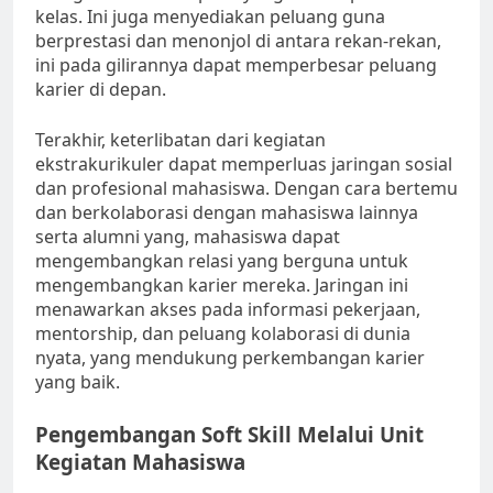
kelas. Ini juga menyediakan peluang guna
berprestasi dan menonjol di antara rekan-rekan,
ini pada gilirannya dapat memperbesar peluang
karier di depan.
Terakhir, keterlibatan dari kegiatan
ekstrakurikuler dapat memperluas jaringan sosial
dan profesional mahasiswa. Dengan cara bertemu
dan berkolaborasi dengan mahasiswa lainnya
serta alumni yang, mahasiswa dapat
mengembangkan relasi yang berguna untuk
mengembangkan karier mereka. Jaringan ini
menawarkan akses pada informasi pekerjaan,
mentorship, dan peluang kolaborasi di dunia
nyata, yang mendukung perkembangan karier
yang baik.
Pengembangan Soft Skill Melalui Unit
Kegiatan Mahasiswa