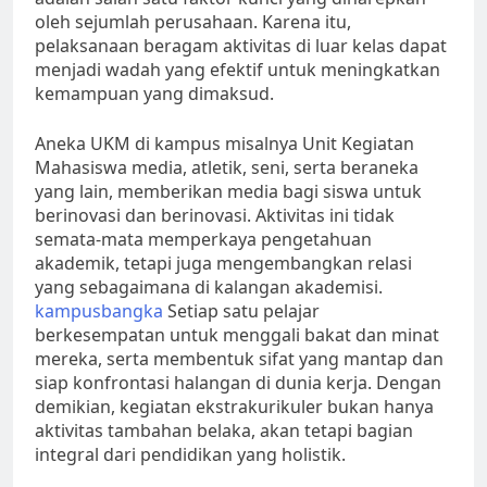
oleh sejumlah perusahaan. Karena itu,
pelaksanaan beragam aktivitas di luar kelas dapat
menjadi wadah yang efektif untuk meningkatkan
kemampuan yang dimaksud.
Aneka UKM di kampus misalnya Unit Kegiatan
Mahasiswa media, atletik, seni, serta beraneka
yang lain, memberikan media bagi siswa untuk
berinovasi dan berinovasi. Aktivitas ini tidak
semata-mata memperkaya pengetahuan
akademik, tetapi juga mengembangkan relasi
yang sebagaimana di kalangan akademisi.
kampusbangka
Setiap satu pelajar
berkesempatan untuk menggali bakat dan minat
mereka, serta membentuk sifat yang mantap dan
siap konfrontasi halangan di dunia kerja. Dengan
demikian, kegiatan ekstrakurikuler bukan hanya
aktivitas tambahan belaka, akan tetapi bagian
integral dari pendidikan yang holistik.