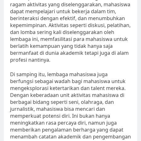
ragam aktivitas yang diselenggarakan, mahasiswa
dapat mempelajari untuk bekerja dalam tim,
berinteraksi dengan efektif, dan menumbuhkan
kepemimpinan. Aktivitas seperti diskusi, pelatihan,
dan lomba sering kali diselenggarakan oleh
lembaga ini, memfasilitasi para mahasiswa untuk
berlatih kemampuan yang tidak hanya saja
bermanfaat di dunia akademik tetapi juga di alam
profesi nantinya.
Di samping itu, lembaga mahasiswa juga
berfungsi sebagai wadah bagi mahasiswa untuk
mengeksplorasi ketertarikan dan talent mereka.
Dengan keberadaan unit aktivitas mahasiswa di
berbagai bidang seperti seni, olahraga, dan
jurnalistik, mahasiswa bisa mencari dan
memperkuat potensi diri. Ini bukan hanya
meningkatkan rasa percaya diri, namun juga
memberikan pengalaman berharga yang dapat
menambah catatan akademik dan pengembangan