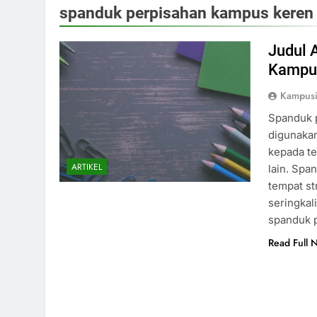
spanduk perpisahan kampus keren
Judul 
Kampu
Kampus
Spanduk 
digunaka
kepada te
ARTIKEL
lain. Spa
tempat st
seringkal
spanduk 
Read Full 