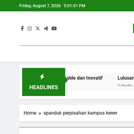
Skip
Friday, August 7, 2026
5:01:01 PM
to
content
 Pendidikan Sustainable dan Inovatif
Lulusan Berjaya:
3 Months Ago
HEADLINES
Home
spanduk perpisahan kampus keren