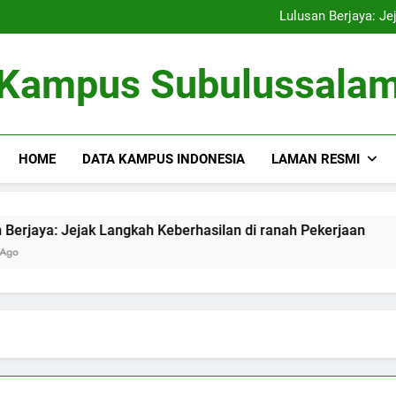
Kampus Bersahabat Lingkung
Lulusan Berjaya: Je
Tugas Biro Karier unt
Shuttle Pendidikan: Moda T
Kampus Bersahabat Lingkung
Kampus Subulussala
Lulusan Berjaya: Je
Tugas Biro Karier unt
Shuttle Pendidikan: Moda T
HOME
DATA KAMPUS INDONESIA
LAMAN RESMI
 Jejak Langkah Keberhasilan di ranah Pekerjaan
Tugas 
3 Months