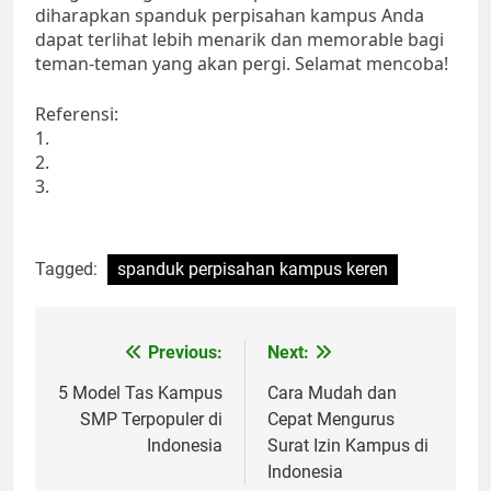
diharapkan spanduk perpisahan kampus Anda
dapat terlihat lebih menarik dan memorable bagi
teman-teman yang akan pergi. Selamat mencoba!
Referensi:
1.
2.
3.
Tagged:
spanduk perpisahan kampus keren
Post
Previous:
Next:
navigation
5 Model Tas Kampus
Cara Mudah dan
SMP Terpopuler di
Cepat Mengurus
Indonesia
Surat Izin Kampus di
Indonesia