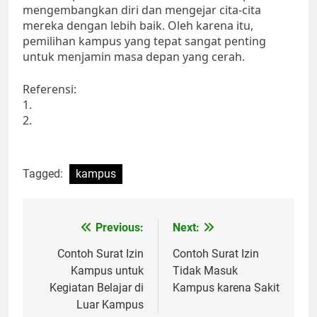
mengembangkan diri dan mengejar cita-cita
mereka dengan lebih baik. Oleh karena itu,
pemilihan kampus yang tepat sangat penting
untuk menjamin masa depan yang cerah.
Referensi:
1.
2.
Tagged:
kampus
Post
Previous:
Next:
navigation
Contoh Surat Izin
Contoh Surat Izin
Kampus untuk
Tidak Masuk
Kegiatan Belajar di
Kampus karena Sakit
Luar Kampus