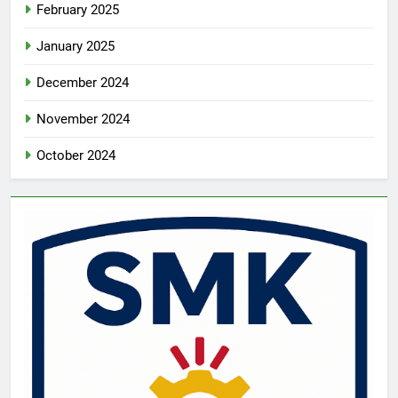
February 2025
January 2025
December 2024
November 2024
October 2024