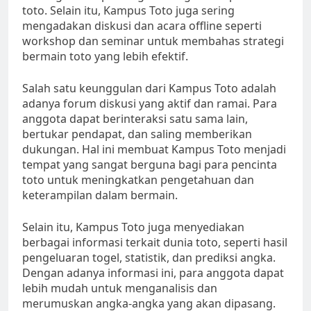
toto. Selain itu, Kampus Toto juga sering
mengadakan diskusi dan acara offline seperti
workshop dan seminar untuk membahas strategi
bermain toto yang lebih efektif.
Salah satu keunggulan dari Kampus Toto adalah
adanya forum diskusi yang aktif dan ramai. Para
anggota dapat berinteraksi satu sama lain,
bertukar pendapat, dan saling memberikan
dukungan. Hal ini membuat Kampus Toto menjadi
tempat yang sangat berguna bagi para pencinta
toto untuk meningkatkan pengetahuan dan
keterampilan dalam bermain.
Selain itu, Kampus Toto juga menyediakan
berbagai informasi terkait dunia toto, seperti hasil
pengeluaran togel, statistik, dan prediksi angka.
Dengan adanya informasi ini, para anggota dapat
lebih mudah untuk menganalisis dan
merumuskan angka-angka yang akan dipasang.