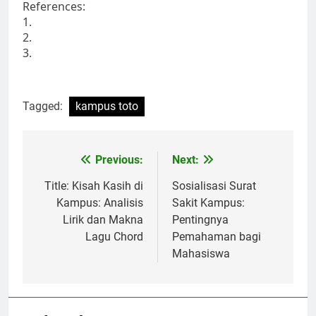
References:
1.
2.
3.
Tagged:
kampus toto
Post
Previous:
Next:
navigation
Title: Kisah Kasih di
Sosialisasi Surat
Kampus: Analisis
Sakit Kampus:
Lirik dan Makna
Pentingnya
Lagu Chord
Pemahaman bagi
Mahasiswa