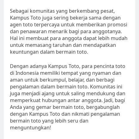
Sebagai komunitas yang berkembang pesat,
Kampus Toto juga sering bekerja sama dengan
agen toto terpercaya untuk memberikan promosi
dan penawaran menarik bagi para anggotanya.
Hal ini membuat para anggota dapat lebih mudah
untuk memasang taruhan dan mendapatkan
keuntungan dalam bermain toto.
Dengan adanya Kampus Toto, para pencinta toto
di Indonesia memiliki tempat yang nyaman dan
aman untuk berkumpul, belajar, dan berbagi
pengalaman dalam bermain toto. Komunitas ini
juga menjadi ajang untuk saling mendukung dan
memperkuat hubungan antar anggota. Jadi, bagi
Anda yang gemar bermain toto, bergabunglah
dengan Kampus Toto dan nikmati pengalaman
bermain toto yang lebih seru dan
menguntungkan!