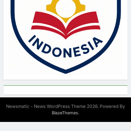
Newsmatic - News WordPress Theme 2026. Powered By
.
BlazeThemes