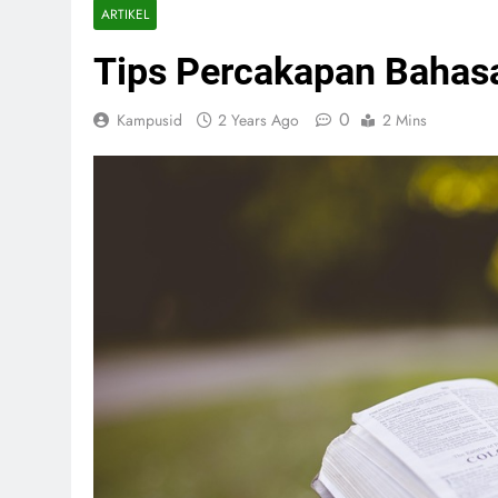
ARTIKEL
Tips Percakapan Bahasa
0
Kampusid
2 Years Ago
2 Mins