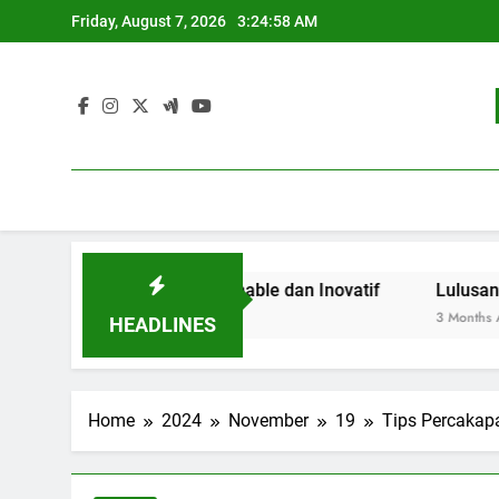
Skip
Friday, August 7, 2026
3:24:59 AM
to
content
ndidikan Sustainable dan Inovatif
Lulusan Berjaya: Je
3 Months Ago
HEADLINES
Home
2024
November
19
Tips Percakap