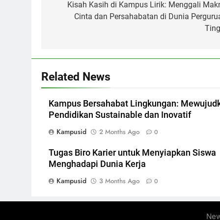
navigation
Kisah Kasih di Kampus Lirik: Menggali Mak
Cinta dan Persahabatan di Dunia Perguru
Ting
Related News
Kampus Bersahabat Lingkungan: Mewujud
Pendidikan Sustainable dan Inovatif
Kampusid
2 Months Ago
0
Tugas Biro Karier untuk Menyiapkan Siswa
Menghadapi Dunia Kerja
Kampusid
3 Months Ago
0
New