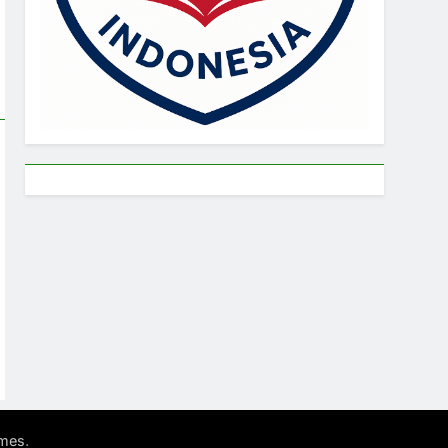
.
mes