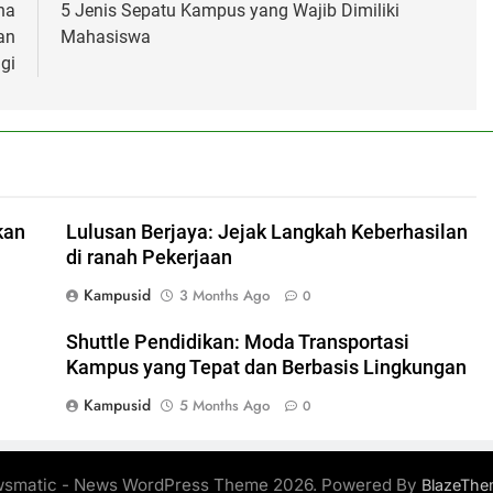
na
5 Jenis Sepatu Kampus yang Wajib Dimiliki
an
Mahasiswa
gi
kan
Lulusan Berjaya: Jejak Langkah Keberhasilan
di ranah Pekerjaan
Kampusid
3 Months Ago
0
Shuttle Pendidikan: Moda Transportasi
Kampus yang Tepat dan Berbasis Lingkungan
Kampusid
5 Months Ago
0
smatic - News WordPress Theme 2026. Powered By
BlazeThe