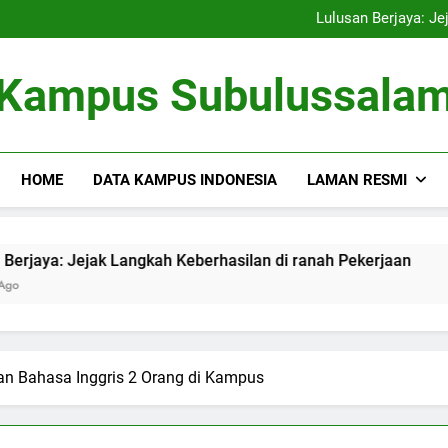
Kampus Bersahabat Lingkung
Lulusan Berjaya: Je
Tugas Biro Karier unt
Shuttle Pendidikan: Moda T
Kampus Bersahabat Lingkung
Kampus Subulussala
Lulusan Berjaya: Je
Tugas Biro Karier unt
Shuttle Pendidikan: Moda T
HOME
DATA KAMPUS INDONESIA
LAMAN RESMI
jak Langkah Keberhasilan di ranah Pekerjaan
Tugas Bir
3 Months Ag
an Bahasa Inggris 2 Orang di Kampus