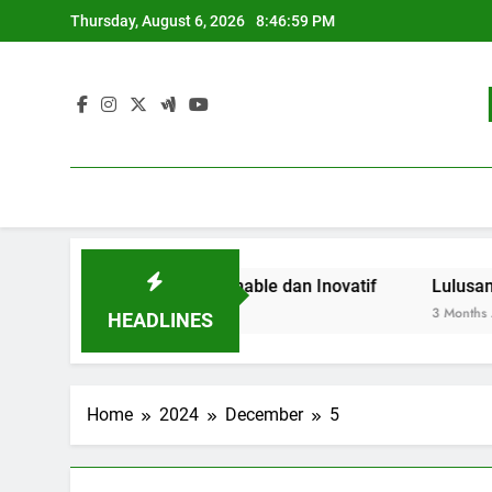
Skip
Thursday, August 6, 2026
8:46:59 PM
to
content
an Pendidikan Sustainable dan Inovatif
Lulusan Berjay
3 Months Ago
HEADLINES
Home
2024
December
5