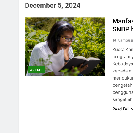
December 5, 2024
Manfaa
SNBP b
Kampus
Kuota Ka
program 
Kebudaya
ARTIKEL
kepada ma
mendukun
pengetahu
pengguna
sangatlah
Read Full 