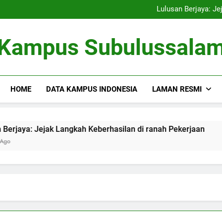
Kampus Bersahabat Lingkung
Lulusan Berjaya: Je
Tugas Biro Karier unt
Shuttle Pendidikan: Moda T
Kampus Bersahabat Lingkung
Kampus Subulussala
Lulusan Berjaya: Je
Tugas Biro Karier unt
Shuttle Pendidikan: Moda T
HOME
DATA KAMPUS INDONESIA
LAMAN RESMI
a: Jejak Langkah Keberhasilan di ranah Pekerjaan
Tuga
3 Mon