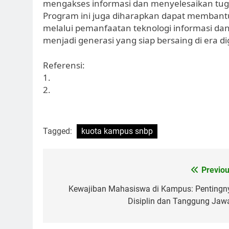
mengakses informasi dan menyelesaikan tuga
Program ini juga diharapkan dapat membantu
melalui pemanfaatan teknologi informasi da
menjadi generasi yang siap bersaing di era dig
Referensi:
1.
2.
Tagged:
kuota kampus snbp
Post
Previou
navigation
Kewajiban Mahasiswa di Kampus: Pentingn
Disiplin dan Tanggung Jaw