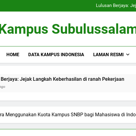
Kampus Bersahabat Lingkung
Lulusan Berjaya: Je
Tugas Biro Karier unt
Shuttle Pendidikan: Moda T
Kampus Bersahabat Lingkung
Kampus Subulussala
Lulusan Berjaya: Je
Tugas Biro Karier unt
Shuttle Pendidikan: Moda T
HOME
DATA KAMPUS INDONESIA
LAMAN RESMI
Jejak Langkah Keberhasilan di ranah Pekerjaan
Tugas Bi
3 Months 
ra Menggunakan Kuota Kampus SNBP bagi Mahasiswa di Indo