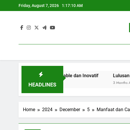
Skip
Friday, August 7, 2026
1:17:10 AM
to
content
endidikan Sustainable dan Inovatif
Lulusan Berjaya: 
3 Months Ago
HEADLINES
Home
2024
December
5
Manfaat dan Ca