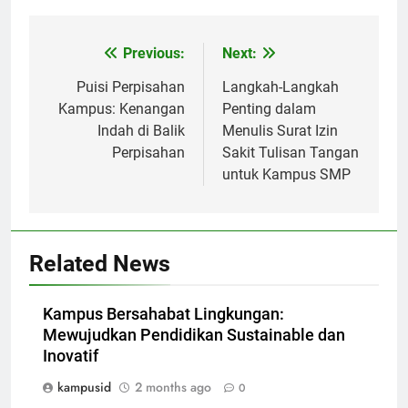
Post
Previous:
Next:
navigation
Puisi Perpisahan
Langkah-Langkah
Kampus: Kenangan
Penting dalam
Indah di Balik
Menulis Surat Izin
Perpisahan
Sakit Tulisan Tangan
untuk Kampus SMP
Related News
Kampus Bersahabat Lingkungan:
Mewujudkan Pendidikan Sustainable dan
Inovatif
kampusid
2 months ago
0