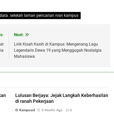
/data. setelah laman pencarian nisn kampus
s:
Next:
at
Lirik Kisah Kasih di Kampus: Mengenang Lagu
ia
Legendaris Dewa 19 yang Menggugah Nostalgia
Mahasiswa
kan
Lulusan Berjaya: Jejak Langkah Keberhasilan
di ranah Pekerjaan
Kampusid
3 Months Ago
0