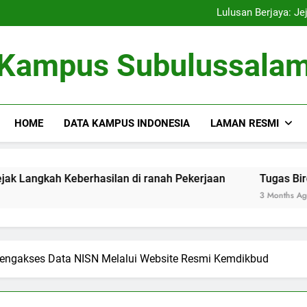
Kampus Bersahabat Lingkung
Lulusan Berjaya: Je
Tugas Biro Karier unt
Shuttle Pendidikan: Moda T
Kampus Bersahabat Lingkung
Kampus Subulussala
Lulusan Berjaya: Je
Tugas Biro Karier unt
Shuttle Pendidikan: Moda T
HOME
DATA KAMPUS INDONESIA
LAMAN RESMI
h Keberhasilan di ranah Pekerjaan
Tugas Biro Karier un
3 Months Ago
ngakses Data NISN Melalui Website Resmi Kemdikbud