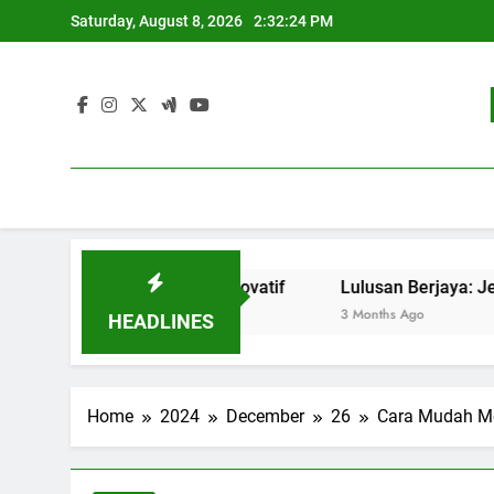
Skip
Saturday, August 8, 2026
2:32:24 PM
to
content
stainable dan Inovatif
Lulusan Berjaya: Jejak Langka
3 Months Ago
HEADLINES
Home
2024
December
26
Cara Mudah Me