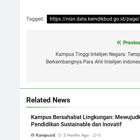
Tagged:
https //nisn.data.kemdikbud.go.id/page
Post
Previou
navigation
Kampus Tinggi Intelijen Negara: Temp
Berkembangnya Para Ahli Intelijen Indones
Related News
Kampus Bersahabat Lingkungan: Mewujud
Pendidikan Sustainable dan Inovatif
Kampusid
2 Months Ago
0