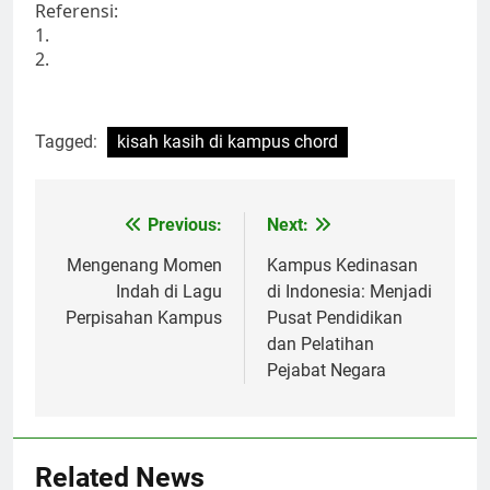
Referensi:
1.
2.
Tagged:
kisah kasih di kampus chord
Post
Previous:
Next:
navigation
Mengenang Momen
Kampus Kedinasan
Indah di Lagu
di Indonesia: Menjadi
Perpisahan Kampus
Pusat Pendidikan
dan Pelatihan
Pejabat Negara
Related News