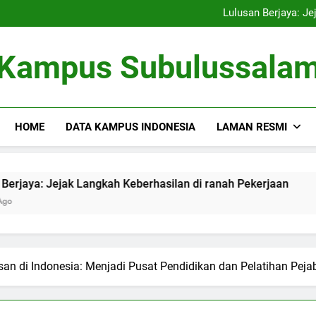
Kampus Bersahabat Lingkung
Lulusan Berjaya: Je
Tugas Biro Karier unt
Shuttle Pendidikan: Moda T
Kampus Bersahabat Lingkung
Kampus Subulussala
Lulusan Berjaya: Je
Tugas Biro Karier unt
Shuttle Pendidikan: Moda T
HOME
DATA KAMPUS INDONESIA
LAMAN RESMI
ak Langkah Keberhasilan di ranah Pekerjaan
Tugas Biro
3 Months Ago
n di Indonesia: Menjadi Pusat Pendidikan dan Pelatihan Peja