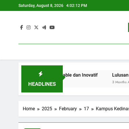
Skip
Saturday, August 8, 2026
4:02:13 PM
to
content
idikan Sustainable dan Inovatif
Lulusan Berjaya: Jej
3 Months Ago
HEADLINES
Home
2025
February
17
Kampus Kedinasa