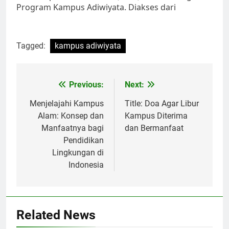
Program Kampus Adiwiyata. Diakses dari
Tagged:
kampus adiwiyata
Post
Previous:
Next:
navigation
Menjelajahi Kampus
Title: Doa Agar Libur
Alam: Konsep dan
Kampus Diterima
Manfaatnya bagi
dan Bermanfaat
Pendidikan
Lingkungan di
Indonesia
Related News