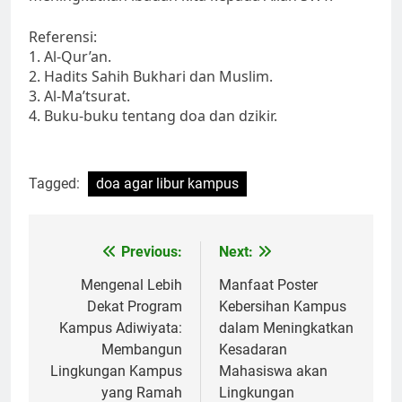
Referensi:
1. Al-Qur’an.
2. Hadits Sahih Bukhari dan Muslim.
3. Al-Ma’tsurat.
4. Buku-buku tentang doa dan dzikir.
Tagged:
doa agar libur kampus
Post
Previous:
Next:
navigation
Mengenal Lebih
Manfaat Poster
Dekat Program
Kebersihan Kampus
Kampus Adiwiyata:
dalam Meningkatkan
Membangun
Kesadaran
Lingkungan Kampus
Mahasiswa akan
yang Ramah
Lingkungan