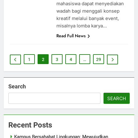
mahasiswa dapat menyediakan
wadah bagi menggali konsep
kreatif melalui banyak event,
misalnya lomba karya…
Read Full News
1
2
3
4
…
29
Search
SEARCH
Recent Posts
Kampus Bersahabat Lingkungan: Mewujudkan